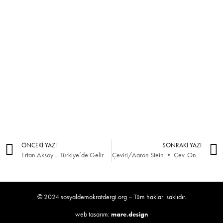
ÖNCEKİ YAZI
SONRAKİ YAZI
Ertan Aksoy – Türkiye’de Gelir Dağılımı Eşitsizliği: Yeni Bir Sol Siyasetin Olanakları
Çeviri/Aaron Stein • Çev. Onur Alp Yılmaz – Türkiye’nin Çöken Dış Politikası
© 2024 sosyaldemokratdergi.org – Tüm hakları saklıdır.
web tasarım:
mare.design